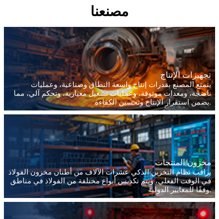
مصنعنا
تجهيزات الإنتاج
يتمتع المصنع بقدرات إنتاج واسعة النطاق وصناعية، وعمليات
ناضجة، ومعدات موثوقة، وعمليات تشغيل معيارية، وتحكم آلي، مما
يضمن استقرار الإنتاج وتحسين الكفاءة.
مخزون المنتجات
يراقب نظام التخزين الذكي عشرات الآلاف من أطنان مخزون الفولاذ
في الوقت الفعلي، ويتم تكديس أنواع مختلفة من الفولاذ في مناطق
وفقًا للمعايير الدولية.