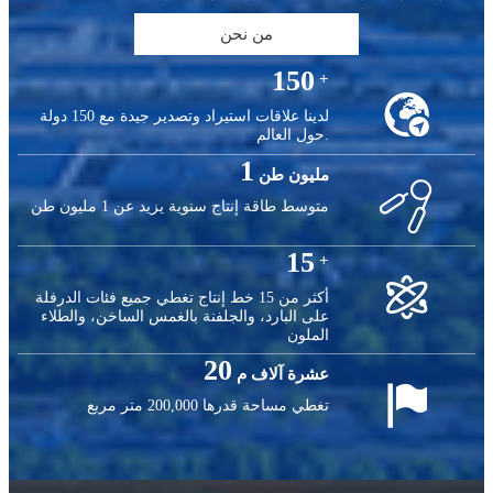
من نحن
150
+

لدينا علاقات استيراد وتصدير جيدة مع 150 دولة
حول العالم.
1
مليون طن

متوسط طاقة إنتاج سنوية يزيد عن 1 مليون طن
15
+

أكثر من 15 خط إنتاج تغطي جميع فئات الدرفلة
على البارد، والجلفنة بالغمس الساخن، والطلاء
الملون
20
عشرة آلاف م

تغطي مساحة قدرها 200,000 متر مربع