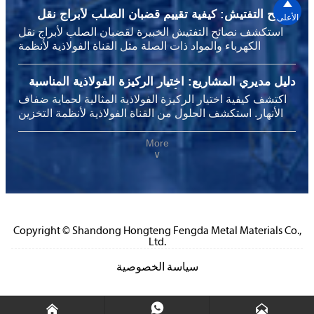

2024 مع المتانة والاستدامة والموثوقية العالمية.
نصائح التفتيش: كيفية تقييم قضبان الصلب لأبراج نقل
الأعلى
الكهرباء قبل التثبيت
استكشف نصائح التفتيش الخبيرة لقضبان الصلب لأبراج نقل
الكهرباء والمواد ذات الصلة مثل القناة الفولاذية لأنظمة
التخزين، والصلب الكربوني للمصانع الكيميائية، وقضبان
التسليح لبناء الطرق السريعة لضمان السلامة والأداء وكفاءة
دليل مديري المشاريع: اختيار الركيزة الفولاذية المناسبة
التكلفة قبل التثبيت.
لمشاريع حماية ضفاف الأنهار
اكتشف كيفية اختيار الركيزة الفولاذية المثالية لحماية ضفاف
الأنهار. استكشف الحلول من القناة الفولاذية لأنظمة التخزين
إلى الفولاذ الكربوني للمصانع الكيميائية وحديد التسليح
لمشاريع البنية التحتية، مع تعزيز المتانة والسلامة والأداء بخبرة
More
∨
هونغتنج فنغدا المعتمدة.
Copyright © Shandong Hongteng Fengda Metal Materials Co.,
Ltd.
سياسة الخصوصية


