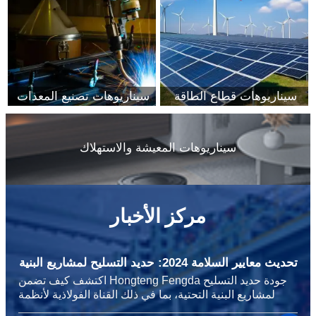
سيناريوهات قطاع الطاقة
سيناريوهات تصنيع المعدات
سيناريوهات المعيشة والاستهلاك
مركز الأخبار
تحديث معايير السلامة 2024: حديد التسليح لمشاريع البنية
التحتية
اكتشف كيف تضمن Hongteng Fengda جودة حديد التسليح
لمشاريع البنية التحتية، بما في ذلك القناة الفولاذية لأنظمة
التخزين والفولاذ الكربوني للآلات الثقيلة، لتلبية معايير السلامة