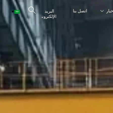

خبار
اتصل بنا
البريد


الإلكتروني