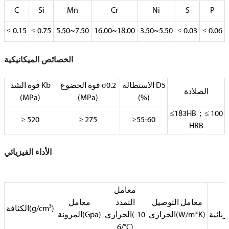
C
Si
Mn
Cr
Ni
S
P
≤ 0.15
≤ 0.75
5.50~7.50
16.00~18.00
3.50~5.50
≤ 0.03
≤ 0.06
الخصائص الميكانيكية
الاستطالة D5
قوة الخضوع σ0.2
قوة الشد Kb
الصلادة
(MPa)
(MPa)
(%)
≤183HB；≤ 100
≥ 520
≥ 275
≥55-60
HRB
الأداء الفيزيائي
معامل
معامل التوصيل
التمدد
معامل
الكثافة(g/cm³)
الحراري(W/m*K)
الحراري(10-
المرونة(Gpa)
6/°C)