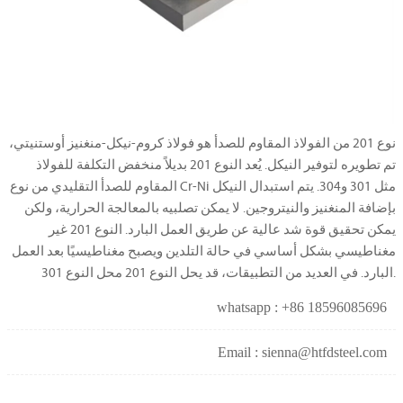
نوع 201 من الفولاذ المقاوم للصدأ هو فولاذ كروم-نيكل-منغنيز أوستنيتي،
تم تطويره لتوفير النيكل. يُعد النوع 201 بديلاً منخفض التكلفة للفولاذ
المقاوم للصدأ التقليدي من نوع Cr-Ni مثل 301 و304. يتم استبدال النيكل
بإضافة المنغنيز والنيتروجين. لا يمكن تصلبيه بالمعالجة الحرارية، ولكن
يمكن تحقيق قوة شد عالية عن طريق العمل البارد. النوع 201 غير
مغناطيسي بشكل أساسي في حالة التلدين ويصبح مغناطيسيًا بعد العمل
البارد. في العديد من التطبيقات، قد يحل النوع 201 محل النوع 301.
whatsapp : +86 18596085696
Email : sienna@htfdsteel.com