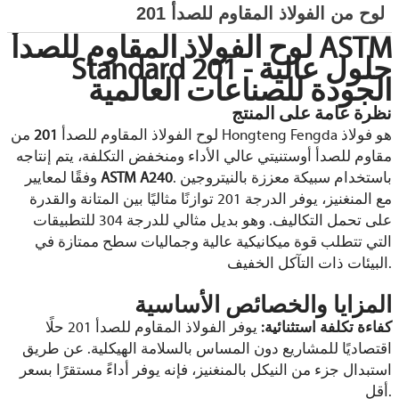
لوح من الفولاذ المقاوم للصدأ 201
لوح الفولاذ المقاوم للصدأ ASTM
Standard 201 - حلول عالية
الجودة للصناعات العالمية
نظرة عامة على المنتج
لوح الفولاذ المقاوم للصدأ
201
من Hongteng Fengda هو فولاذ
مقاوم للصدأ أوستنيتي عالي الأداء ومنخفض التكلفة، يتم إنتاجه
. باستخدام سبيكة معززة بالنيتروجين
ASTM A240
وفقًا لمعايير
مع المنغنيز، يوفر الدرجة 201 توازنًا مثاليًا بين المتانة والقدرة
على تحمل التكاليف. وهو بديل مثالي للدرجة 304 للتطبيقات
التي تتطلب قوة ميكانيكية عالية وجماليات سطح ممتازة في
البيئات ذات التآكل الخفيف.
المزايا والخصائص الأساسية
كفاءة تكلفة استثنائية:
يوفر الفولاذ المقاوم للصدأ 201 حلًا
اقتصاديًا للمشاريع دون المساس بالسلامة الهيكلية. عن طريق
استبدال جزء من النيكل بالمنغنيز، فإنه يوفر أداءً مستقرًا بسعر
أقل.