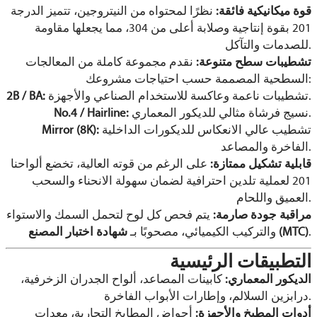
قوة ميكانيكية فائقة:
نظرًا لمحتواه من النيتروجين، تتميز الدرجة
201 بقوة إنتاجية وصلابة أعلى من 304، مما يجعلها مقاومة
للصدمات والتآكل.
تشطيبات سطح متنوعة:
نقدم مجموعة كاملة من المعالجات
السطحية المصممة حسب احتياجات مشروعك:
تشطيبات ناعمة وعاكسة للاستخدام الصناعي والأجهزة.
2B / BA:
نسيج فرشاة مثالي للديكور المعماري.
No.4 / Hairline:
تشطيب عالي الانعكاس للديكورات الداخلية
Mirror (8K):
الفاخرة والمصاعد.
قابلية تشكيل ممتازة:
على الرغم من قوته العالية، تخضع ألواحنا
201 لعملية تلدين احترافية لضمان سهولة الانحناء والسحب
العميق واللحام.
مراقبة جودة صارمة:
يتم فحص كل لوح لتحمل السمك والاستواء
.
شهادة اختبار المصنع (MTC)
والتركيب الكيميائي، مصحوبًا بـ
التطبيقات الرئيسية
الديكور المعماري:
كابينات المصاعد، ألواح الجدران الزخرفية،
درابزين السلالم، وإطارات الأبواب الفاخرة.
أدوات المطبخ والأجهزة:
أحواض المطابخ التجارية، معدات