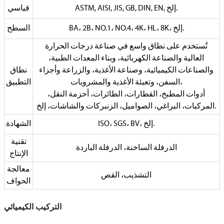
ASTM, AISI, JIS, GB, DIN, EN, إلخ.
قياسي
BA، 2B، NO.1، NO.4، 4K، HL، 8K، إلخ.
السطح
تُستخدم على نطاق واسع في صناعة درجات الحرارة
العالية والصناعة الكهربائية، وبناء المعدات الطبية،
والصناعات الكيميائية، وصناعة الأغذية، والزراعة وأجزاء
نطاق
السفن، وتعبئة الأغذية والمشروبات،
التطبيق
أدوات المطبخ، القطارات، الطائرات، أحزمة النقل،
المركبات، البراغي، الصواميل، الزنبركات والشاشات، إلخ.
ISO، SGS، BV، إلخ.
الشهادة
تقنية
الدرفلة الساخنة، الدرفلة الباردة
الإنتاج
معالجة
التشذيب، القص
الحواف
التركيب الكيميائي