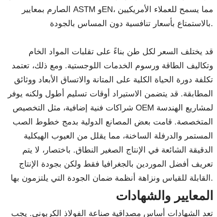
الصارم بمعايير ASTM وEN، مما يسمح للعملاء الأمريكيين
بالاستمتاع بأسعار تنافسية دون المساس بالجودة.
قد يختلف السعر لكل طن بناءً على تقلبات المواد الخام
وتكاليف الطاقة ورسوم الخدمات اللوجستية. ومع ذلك، تعتمد
تكلفة دورة الحياة الكلية على المتانة والاتساق الأبعاد ووثائق
المطابقة. قد يتضمن الاستيراد أوقات تسليم أطول ولكنه يوفر
شراكات فنية إضافية، مثل التخصيص OEM لمشاريع الهندسة
المتخصصة. قامت بعض المصانع الدولية بدمج خطوط الصب
المستمر والدرفلة الساخنة، مما يقلل من العيوب الهيكلية
الدقيقة الشائعة في الإنتاج الصغير النطاق. باختصار، لا يتم
تعريف أفضل الموردين بالجغرافيا فقط ولكن بجودة الإنتاج
القابلة للقياس ونزاهة أنظمة ضمان الجودة التي يلتزمون بها.
المعايير والشهادات
تعد الشهادات أساس مصداقية صناعة الفولاذ الكربوني. يجب