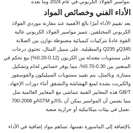
مواسير الفولاذ الكربوني في عام 2024 وما بعده.
الأداء الفني وخصائص المواد
يعد تقييم الأداء أمرًا بالغ الأهمية عند مقارنة موردي الفولاذ
الكربوني المختلفين. تتميز مواسير الفولاذ الكربوني عالية
القوة عادةً بتركيبات كيميائية مضبوطة توازن بين الصلابة
والمطيلية. على سبيل المثال، تحتوي درجات Q235 وQ345
على مستويات معتدلة من الكربون (0.12-0.20%) مع تحكم في
المنغنيز بين 0.30-0.70%، مما يوفر خصائص لحام وتشكيل
ممتازة. وبالمثل، يتم تقييد مستويات السيليكون والفوسفور
والكبريت بشدة لمنع الهشاشة والتشقق أثناء دورات الإجهاد.
هذه المعايير الفنية تتماشى مع المعايير العالمية مثل GB/T
700-2006 وASTM وJIS، مما يضمن أن المواسير يمكن أن
تعمل في بيئات ميكانيكية أو حرارية صعبة.
بالإضافة إلى الماسورة نفسها، تساهم مواد إضافية في الأداء