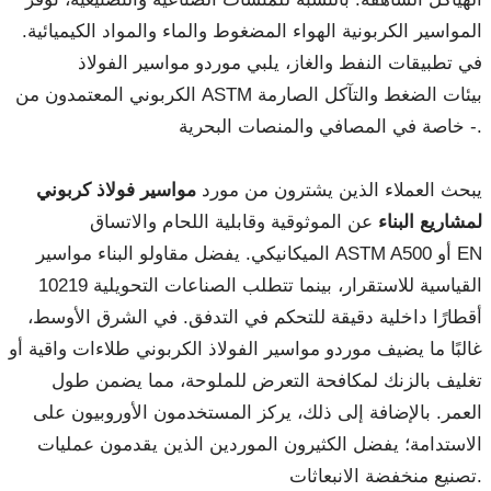
المواسير الكربونية الهواء المضغوط والماء والمواد الكيميائية.
في تطبيقات النفط والغاز، يلبي موردو مواسير الفولاذ
الكربوني المعتمدون من ASTM بيئات الضغط والتآكل الصارمة
- خاصة في المصافي والمنصات البحرية.
يبحث العملاء الذين يشترون من مورد
مواسير فولاذ كربوني
لمشاريع البناء
عن الموثوقية وقابلية اللحام والاتساق
الميكانيكي. يفضل مقاولو البناء مواسير ASTM A500 أو EN
10219 القياسية للاستقرار، بينما تتطلب الصناعات التحويلية
أقطارًا داخلية دقيقة للتحكم في التدفق. في الشرق الأوسط،
غالبًا ما يضيف موردو مواسير الفولاذ الكربوني طلاءات واقية أو
تغليف بالزنك لمكافحة التعرض للملوحة، مما يضمن طول
العمر. بالإضافة إلى ذلك، يركز المستخدمون الأوروبيون على
الاستدامة؛ يفضل الكثيرون الموردين الذين يقدمون عمليات
تصنيع منخفضة الانبعاثات.