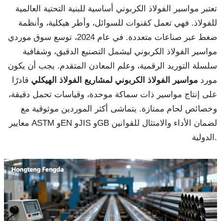
تعتبر مواسير الفولاذ الكربوني أساسية للبنية التحتية العالمية
للفولاذ. فهي تعمل كقنوات للسوائل، وأطر هيكلية، وأنظمة
ضغط عبر صناعات متعددة. في عام 2024، توسع سوق موردي
مواسير الفولاذ الكربوني ليشمل التصنيع الدقيق، وشفافية
سلسلة التوريد الرقمية، وعلم المعادن المتقدم. يجب أن يكون
مورد
مواسير الفولاذ الكربوني لمشاريع الفولاذ الهيكلي
قادرًا
على إنتاج مواسير ذات سماكة موحدة، وقياسات تحمل دقيقة،
وخصائص لحام ممتازة. يتماشى أكثر الموردين موثوقية مع
معايير ASTM وEN وJIS وGB لضمان الأداء والامتثال للقوانين
الدولية.