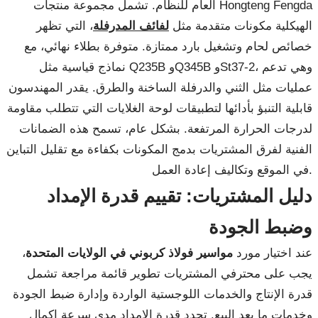
العام للنظام. تشمل مجموعة منتجات Hongteng Fengda
الهيكلية مكونات متقدمة مثل
لفائف المدرفلة
، التي تظهر
خصائص لحام وتشغيل بارد ممتازة. متوفرة بطلاء نهائي، مع
نماذج قياسية مثل Q235B وQ345B وSt37-2، وهي تدعم
عمليات مثل الثني والدرفلة الساخنة والطرق. يقدر المهندسون
قابلية التنبؤ بأدائها لتطبيقات لوحة الغلايات التي تتطلب مقاومة
لدرجات الحرارة المرتفعة. بشكل عام، تسمح هذه الضمانات
الفنية لفرق المشتريات بدمج المكونات بكفاءة مع تقليل التباين
في الموقع وتكاليف إعادة العمل.
دليل المشتريات: تقييم قدرة الإمداد
وضبط الجودة
عند اختيار مورد
مواسير فولاذ كربوني في الولايات المتحدة
،
يجب على محترفي المشتريات تطوير قائمة مراجعة تشمل
قدرة الإنتاج والخدمات اللوجستية الواردة وإدارة ضبط الجودة
وخدمات ما بعد البيع. تحدد قدرة الإمداد مدى سرعة إكمال