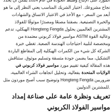
المورد على الإنتاج وضبط الجودة في عام 2024 يمكن أن يحدد
نجاح مشروعك. اختيار الشريك المناسب يعني النظر إلى ما هو
أبعد من السعر - مع الأخذ في الاعتبار الاتساق والشهادات
والخبرة التصنيعية. بصفتنا مصنعًا ومصدرًا موثوقًا للفولاذ
الهيكلي، تدعم Hongteng Fengda المشترين العالميين بحلول
مواسير فولاذ كربوني معتمدة من ASTM وعالية القوة
ومخصصة لتلبية احتياجات الهندسة الصعبة. تغطي خبرة
الشركة كل شيء من الكمرات الهيكلية إلى المقاطع الباردة
التشكيل، مما يضمن جودة متسقة وتسليم موثوق. ستناقش
هذه المقالة كيفية تقييم مورد
مواسير فولاذ كربوني في
الولايات المتحدة
بفعالية، وتحليل اتجاهات الشراء العالمية،
وتوضيح سبب أصبح موردون مثل Hongteng Fengda ضروريين
للمشترين الدوليين.
تعريف ونظرة عامة على صناعة إمداد
مواسير الفولاذ الكربوني