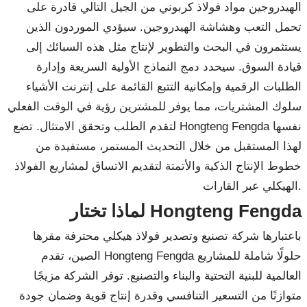
الهيدروجين مواد فولاذ كربوني من الجيل التالي قادرة على
تحمل التعب وهشاشة الهيدروجين. سيؤدي الموردون الذين
يستثمرون في البحث والتطوير لإنتاج مثل هذه السبائك إلى
قيادة السوق. سيحدد دمج النماذج الأولية السريعة وإدارة
الطلبات الرقمية وإمكانية التتبع القائمة على إنترنت الأشياء
سلوك المشتريات، مما يوفر للمشترين رؤية في الوقت الفعلي
لتقدم الطلب وتحقق الامتثال. تضع Hongteng Fengda نفسها
لهذا المستقبل من خلال التحديث المستمر، مستفيدة من
خطوط الإنتاج الذكية والأتمتة لتقديم الاتساق لمشاريع الفولاذ
الهيكلي عبر القارات.
لماذا تختار Hongteng Fengda
باعتبارها شركة تصنيع وتصدير فولاذ هيكلي محترفة مقرها
الصين، تقدم Hongteng Fengda حلولًا شاملة للمشاريع
العالمية للبنية التحتية والبناء والتصنيع. توفر الشركة مزيجًا
متوازنًا من التسعير التنافسي وقدرة إنتاج قوية وضمان جودة