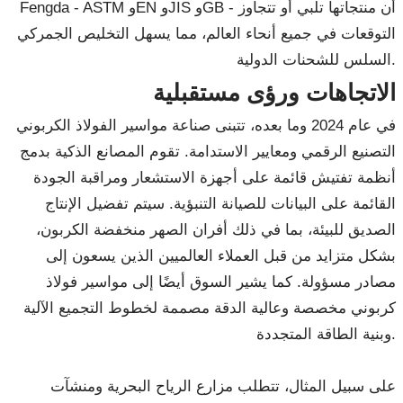
Fengda - ASTM وEN وJIS وGB - أن منتجاتها تلبي أو تتجاوز
التوقعات في جميع أنحاء العالم، مما يسهل التخليص الجمركي
السلس للشحنات الدولية.
الاتجاهات ورؤى مستقبلية
في عام 2024 وما بعده، تتبنى صناعة مواسير الفولاذ الكربوني
التصنيع الرقمي ومعايير الاستدامة. تقوم المصانع الذكية بدمج
أنظمة تفتيش قائمة على أجهزة الاستشعار ومراقبة الجودة
القائمة على البيانات للصيانة التنبؤية. سيتم تفضيل الإنتاج
الصديق للبيئة، بما في ذلك أفران الصهر منخفضة الكربون،
بشكل متزايد من قبل العملاء العالميين الذين يسعون إلى
مصادر مسؤولة. كما يشير السوق أيضًا إلى مواسير فولاذ
كربوني مخصصة وعالية الدقة مصممة لخطوط التجميع الآلية
وبنية الطاقة المتجددة.
على سبيل المثال، تتطلب مزارع الرياح البحرية ومنشآت