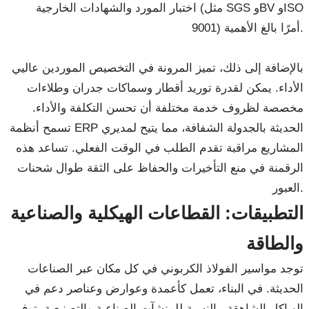
اختبار المورد والشهادات الخارجية (مثل SGS وBV وISO
9001) أمرًا بالغ الأهمية.
بالإضافة إلى ذلك، تميز المرونة في التخصيص الموردين عاليي
الأداء. يمكن لقدرة توريد أقطار وسماكات جدران وطلاءات
مخصصة لظروف خدمة مختلفة أن تحسن التكلفة والأداء.
تسمح أنظمة ERP الحديثة بالجدولة الشفافة، مما يتيح لمديري
المشاريع مراقبة تقدم الطلب في الوقت الفعلي. تساعد هذه
الرقمنة في منع التأخيرات والحفاظ على الثقة طوال شحنات
العبور.
التطبيقات: القطاعات الهيكلية والصناعية
والطاقة
توجد مواسير الفولاذ الكربوني في كل مكان عبر الصناعات
الحديثة. في البناء، تعمل كأعمدة وعوارض وعناصر دعم في
الهياكل الشاهقة. بالنسبة للمنشآت الصناعية والتصنيعية، توفر