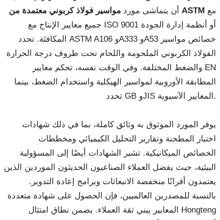
مع
مواسير فولاذ كربوني معتمدة من ASTM
أن يتماشى مورد
جميع معايير الإنتاج مع ISO 9001 أو أنظمة إدارة الجودة
المكافئة. تحدد ASTM A106 وA333 وA53 خصائص مواسير
الفولاذ الكربوني الملحومة واللحام تحت ظروف درجة الحرارة
والضغط المختلفة. وفي الوقت نفسه، تحكم معايير EN
المطابقة الأوروبية لمواسير الهيكلية واستخدام الضغط، بينما
تحدد GB وJIS المعايير الآسيوية.
يوفر المورد الموثوق به وثائق كاملة، بما في ذلك شهادات
اختبار المطحنة وتقارير التحليل الكيميائي ومخططات
الخصائص الميكانيكية. تشير الشهادات أيضًا إلى المسؤولية
البيئية، حيث يفضل العملاء الصناعيون الحديثون الموردين الذين
يعتمدون أفرانًا منخفضة الانبعاثات وبرامج إعادة التدوير.
بالنسبة للمصدرين العالميين، فإن الحصول على شهادة متعددة
المعايير يبني ثقة العملاء. يضمن نطاق امتثال Hongteng