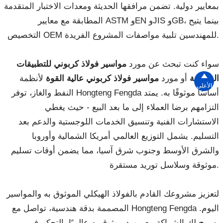
بمعايير دولية. تضمن مرافقها الحديثة ومعدات الاختبار المتقدمة
المطابقة مع معايير ASTM وEN وJIS وGB، بينما يتيح
التخصيص OEM للمهندسين تلبية مواصفات المشروع الفريدة.
سواء كنت تبحث عن مورد
مواسير فولاذ كربوني للتطبيقات

الصناعية
أو مورد
مواسير فولاذ كربوني عالية القوة
لأنظمة
الأعلى
النفط والغاز، توفر Hongteng Fengda أساسًا موثوقًا به. يمتد
التزامهم برضا العملاء إلى ما بعد البيع - حيث يغطي
الاستشارات الفنية وتنسيق الخدمات اللوجستية والدعم بعد
التسليم. يشمل التوزيع العالمي أمريكا الشمالية وأوروبا
والشرق الأوسط وجنوب شرق آسيا، مما يضمن أوقات تسليم
موثوقة وسلاسل توريد مستقرة.
لتعزيز مشروعك القادم بالفولاذ الهيكلي الموثوق به والمواسير
المصممة بدقة هندسية، تواصل مع Hongteng Fengda اليوم.
يسمح لك الشراكة مع مورد موثوق به عالميًا بالتحكم في